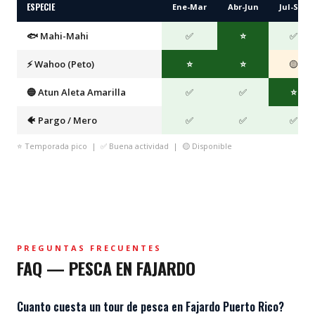
ESPECIE
Ene-Mar
Abr-Jun
Jul-Sep
🐟 Mahi-Mahi
✅
⭐
✅
⚡ Wahoo (Peto)
⭐
⭐
🟡
🔵 Atun Aleta Amarilla
✅
✅
⭐
🐠 Pargo / Mero
✅
✅
✅
⭐ Temporada pico | ✅ Buena actividad | 🟡 Disponible
PREGUNTAS FRECUENTES
FAQ — PESCA EN FAJARDO
Cuanto cuesta un tour de pesca en Fajardo Puerto Rico?