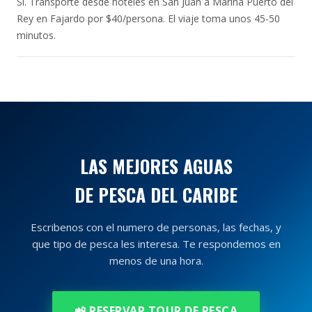
Si. Transporte desde hoteles en San Juan a Marina Puerto del
Rey en Fajardo por $40/persona. El viaje toma unos 45-50
minutos.
LAS MEJORES AGUAS
DE PESCA DEL CARIBE
Escribenos con el numero de personas, las fechas, y
que tipo de pesca les interesa. Te respondemos en
menos de una hora.
📲 RESERVAR TOUR DE PESCA