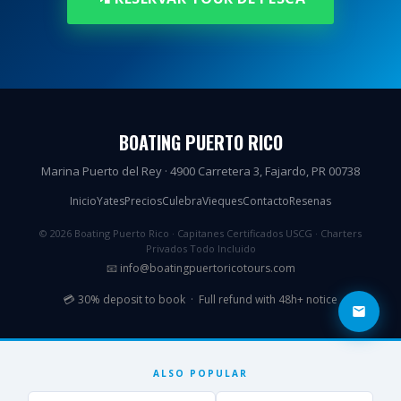
BOATING PUERTO RICO
Marina Puerto del Rey · 4900 Carretera 3, Fajardo, PR 00738
Inicio
Yates
Precios
Culebra
Vieques
Contacto
Resenas
© 2026 Boating Puerto Rico · Capitanes Certificados USCG · Charters
Privados Todo Incluido
📧
info@boatingpuertoricotours.com
💳 30% deposit to book · Full refund with 48h+ notice
ALSO POPULAR