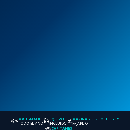
MAHI-MAHI
EQUIPO
MARINA PUERTO DEL REY
🐟
🎣
⚓
TODO EL ANO
INCLUIDO
FAJARDO
CAPITANES