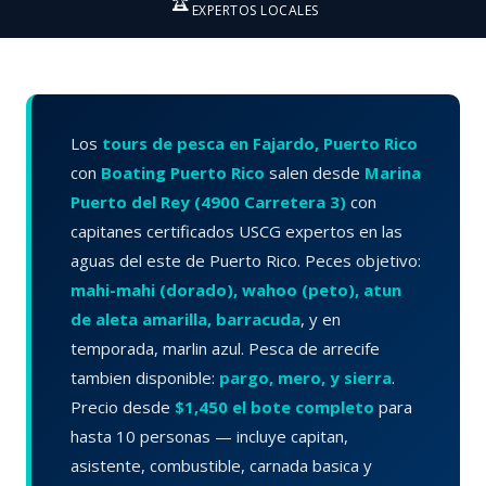
🏆
EXPERTOS LOCALES
Los
tours de pesca en Fajardo, Puerto Rico
con
Boating Puerto Rico
salen desde
Marina
Puerto del Rey (4900 Carretera 3)
con
capitanes certificados USCG expertos en las
aguas del este de Puerto Rico. Peces objetivo:
mahi-mahi (dorado), wahoo (peto), atun
de aleta amarilla, barracuda
, y en
temporada, marlin azul. Pesca de arrecife
tambien disponible:
pargo, mero, y sierra
.
Precio desde
$1,450 el bote completo
para
hasta 10 personas — incluye capitan,
asistente, combustible, carnada basica y