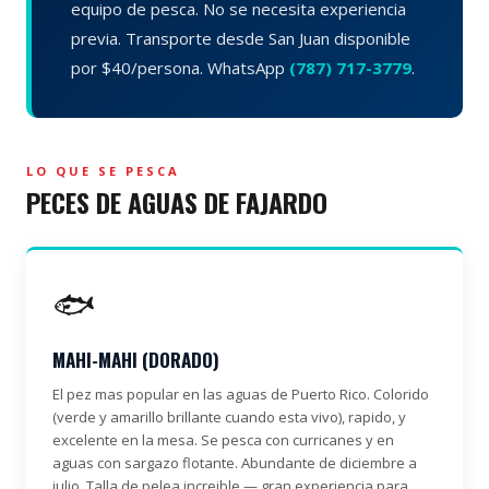
equipo de pesca. No se necesita experiencia
previa. Transporte desde San Juan disponible
por $40/persona. WhatsApp
(787) 717-3779
.
LO QUE SE PESCA
PECES DE AGUAS DE FAJARDO
🐟
MAHI-MAHI (DORADO)
El pez mas popular en las aguas de Puerto Rico. Colorido
(verde y amarillo brillante cuando esta vivo), rapido, y
excelente en la mesa. Se pesca con curricanes y en
aguas con sargazo flotante. Abundante de diciembre a
julio. Talla de pelea increible — gran experiencia para